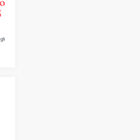
o
5
gli