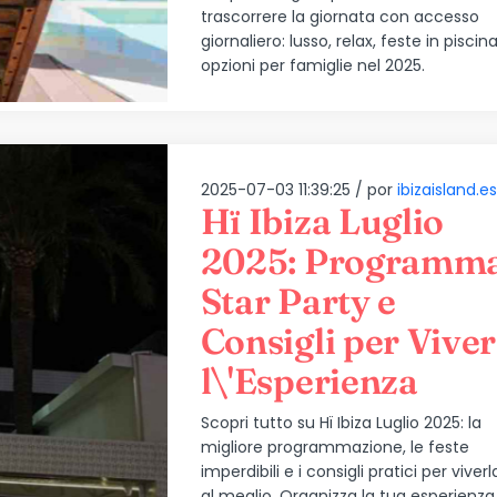
trascorrere la giornata con accesso
giornaliero: lusso, relax, feste in piscin
opzioni per famiglie nel 2025.
2025-07-03 11:39:25 /
por
ibizaisland.es
Hï Ibiza Luglio
2025: Programma
Star Party e
Consigli per Vive
l\'Esperienza
Scopri tutto su Hï Ibiza Luglio 2025: la
migliore programmazione, le feste
imperdibili e i consigli pratici per viverl
al meglio. Organizza la tua esperienza