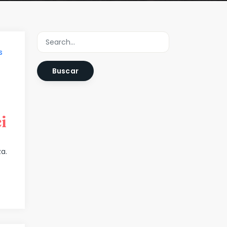
s
Buscar
i
a.