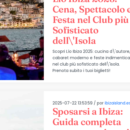
Cena, Spettacolo 
Festa nel Club più
Sofisticato
dell\'Isola
Scopri Lío Ibiza 2025: cucina d\'autore
cabaret moderno e feste indimenticab
nel club più sofisticato dell\'isola.
Prenota subito i tuoi biglietti!
2025-07-22 13:53:59 /
por
ibizaisland.e
Sposarsi a Ibiza:
Guida completa