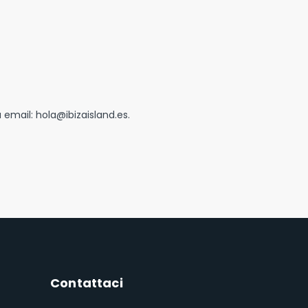
a email:
hola@ibizaisland.es
.
Contattaci