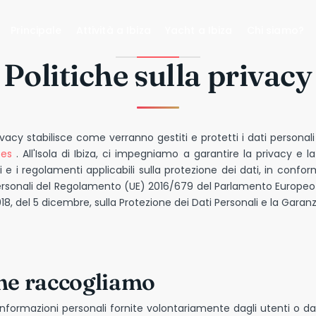
Principale
Attività a Ibiza
Yacht a Ibiza
Chi siamo?
Politiche sulla privacy
vacy stabilisce come verranno gestiti e protetti i dati personali d
.es
. All'Isola di Ibiza, ci impegniamo a garantire la privacy e l
gi e i regolamenti applicabili sulla protezione dei dati, in conf
ersonali del Regolamento (UE) 2016/679 del Parlamento Europeo e
 del 5 dicembre, sulla Protezione dei Dati Personali e la Garanzia 
he raccogliamo
 informazioni personali fornite volontariamente dagli utenti o dai v