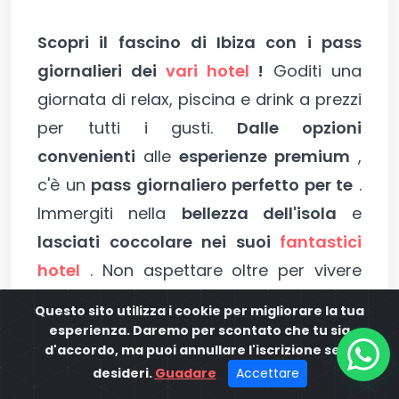
Scopri il fascino di Ibiza con i pass
giornalieri dei
vari hotel
!
Goditi una
giornata di relax, piscina e drink a prezzi
per tutti i gusti.
Dalle opzioni
convenienti
alle
esperienze premium
,
c'è un
pass giornaliero perfetto per te
.
Immergiti nella
bellezza dell'isola
e
lasciati coccolare nei suoi
fantastici
hotel
. Non aspettare oltre per vivere
una giornata indimenticabile a Ibiza!
Questo sito utilizza i cookie per migliorare la tua
esperienza. Daremo per scontato che tu sia
d'accordo, ma puoi annullare l'iscrizione se lo
*I prezzi potrebbero essere soggetti a
desideri.
Guadare
Accettare
cambiamenti. Ti consigliamo di