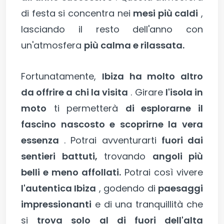
di festa si concentra nei
mesi più caldi
,
lasciando il resto dell'anno con
un'atmosfera
più calma e rilassata.
Fortunatamente,
Ibiza ha molto altro
da offrire a chi la visita
. Girare
l'isola in
moto
ti permetterà
di esplorarne il
fascino nascosto e scoprirne la vera
essenza
. Potrai avventurarti
fuori dai
sentieri battuti,
trovando
angoli più
belli e meno affollati.
Potrai così vivere
l'autentica Ibiza
, godendo di
paesaggi
impressionanti
e di una tranquillità che
si
trova solo al di fuori dell'alta