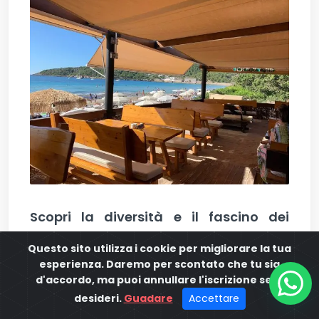
Scopri la diversità e il fascino dei
beach club di Ibiza
.
Dall'elegante ed
Questo sito utilizza i cookie per migliorare la tua
esclusivo al rilassato e adatto alle
esperienza. Daremo per scontato che tu sia
d'accordo, ma puoi annullare l'iscrizione se lo
famiglie
, ognuno offre un'esperienza
desideri.
Guadare
Accettare
balneare unica. Immergiti nella vivace