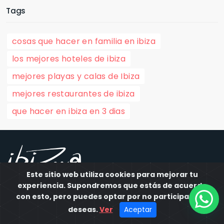
Tags
cosas que hacer en familia en ibiza
los mejores hoteles de ibiza
mejores playas y calas de Ibiza
mejores restaurantes de ibiza
que hacer en ibiza en 3 dias
Este sitio web utiliza cookies para mejorar tu
experiencia. Supondremos que estás de acuerdo
Somos un portal que crea experiencias a tu medida en
con esto, pero puedes optar por no participar si lo
la deslumbrante isla de Ibiza, ofreciendo desde
deseas.
Ver
Aceptar
excursiones en yate hasta eventos exclusivos.