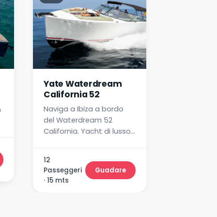
Yate Waterdream
Yacht Par
California 52
Planazo
Naviga a Ibiza a bordo
Goditi Ibiz
n
del Waterdream 52
dell'esclusi
California. Yacht di lusso,
Uno yacht 
design moderno,
veloce e co
capitano ed equipaggio
con capitan
12
12
inclusi. Prenota subito la
Prenota sub
Passeggeri
Guadare
Passeggeri
tua esperienza premium!
esperienza
· 15 mts
· 13 mts