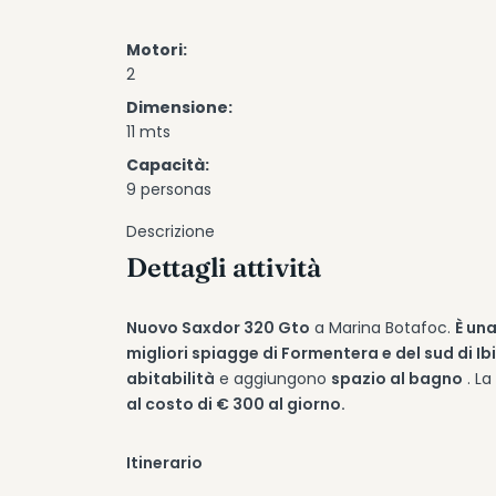
Motori:
2
Dimensione:
11 mts
Capacità:
9 personas
Descrizione
Dettagli attività
Nuovo Saxdor 320 Gto
a Marina Botafoc.
È un
migliori spiagge di Formentera e del sud di Ib
abitabilità
e aggiungono
spazio al bagno
. La
al costo di € 300 al giorno.
Itinerario