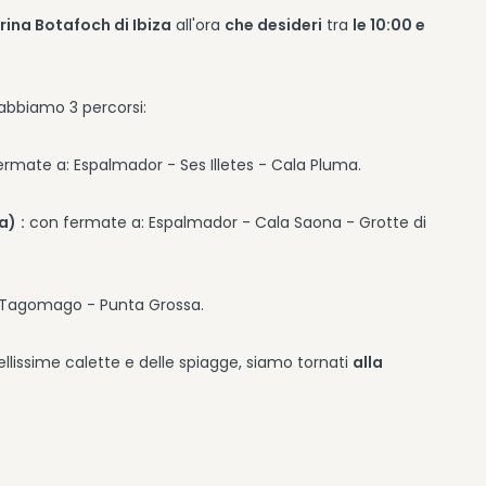
ina Botafoch di Ibiza
all'ora
che desideri
tra
le 10:00 e
 abbiamo 3 percorsi:
rmate a: Espalmador - Ses Illetes - Cala Pluma.
ia)
:
con fermate a: Espalmador - Cala Saona - Grotte di
i Tagomago - Punta Grossa.
llissime calette e delle spiagge, siamo tornati
alla