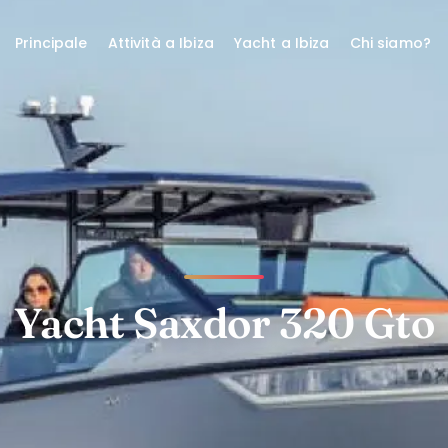
Principale
Attività a Ibiza
Yacht a Ibiza
Chi siamo?
Yacht Saxdor 320 Gto