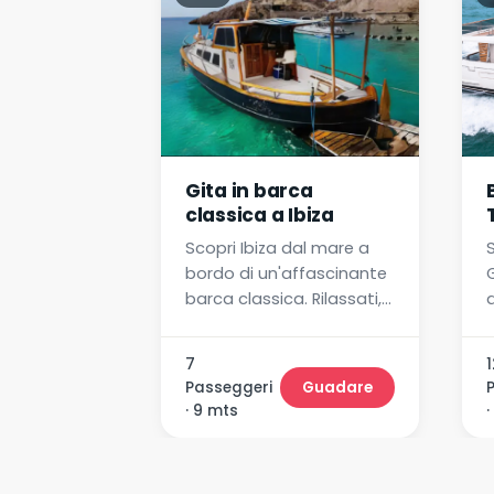
Gita in barca
classica a Ibiza
Scopri Ibiza dal mare a
bordo di un'affascinante
barca classica. Rilassati,
d
naviga ed esplora
calette segrete. Ideale
e
7
1
per coppie, famiglie o
Passeggeri
Guadare
piccoli gruppi.
· 9 mts
·