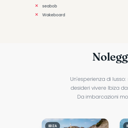
seabob
Wakeboard
Noleggi
Un'esperienza di lusso:
desideri vivere Ibiza d
Da imbarcazioni mod
IBIZA
I