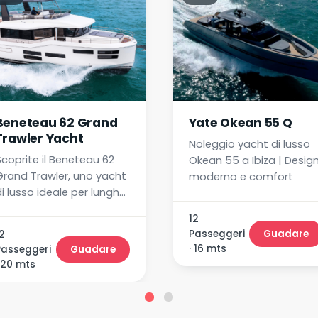
Beneteau 62 Grand
Yate Okean 55 Q
Trawler Yacht
Noleggio yacht di lusso
Scoprite il Beneteau 62
Okean 55 a Ibiza | Desig
Grand Trawler, uno yacht
moderno e comfort
i lusso ideale per lunghe
navigazioni. Comfort,
12
leganza e servizi
Passeggeri
Guadare
2
premium da Marina Ibiza.
· 16 mts
Passeggeri
Guadare
 20 mts