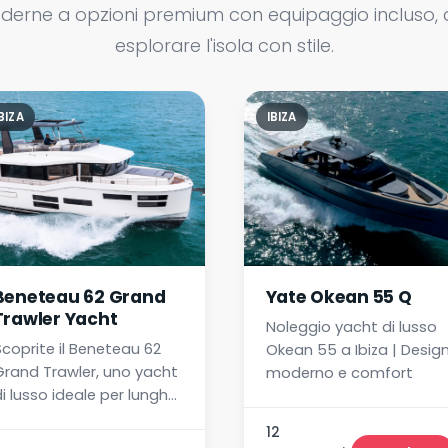
erne a opzioni premium con equipaggio incluso, avr
esplorare l'isola con stile.
BIZA
IBIZA
Beneteau 62 Grand
Yate Okean 55 Q
Trawler Yacht
Noleggio yacht di lusso
Scoprite il Beneteau 62
Okean 55 a Ibiza | Desig
Grand Trawler, uno yacht
moderno e comfort
i lusso ideale per lunghe
navigazioni. Comfort,
12
leganza e servizi