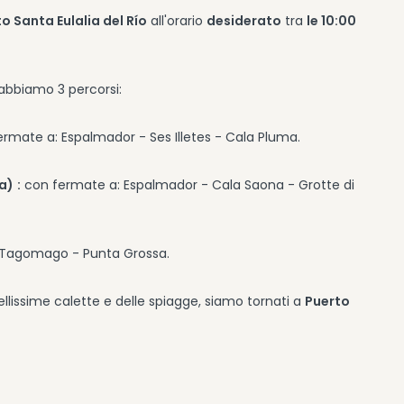
o Santa Eulalia del Río
all'orario
desiderato
tra
le 10:00
 abbiamo 3 percorsi:
rmate a: Espalmador - Ses Illetes - Cala Pluma.
ia)
:
con fermate a: Espalmador - Cala Saona - Grotte di
i Tagomago - Punta Grossa.
llissime calette e delle spiagge, siamo tornati a
Puerto