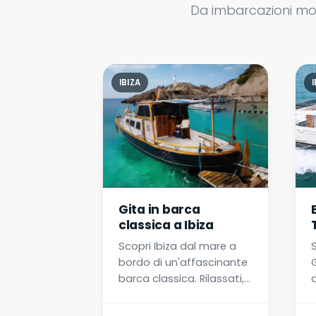
Da imbarcazioni mod
IBIZA
I
Gita in barca
classica a Ibiza
Scopri Ibiza dal mare a
bordo di un'affascinante
barca classica. Rilassati,
d
naviga ed esplora
calette segrete. Ideale
e