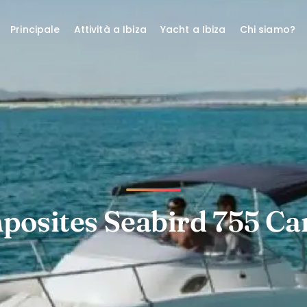
Principale
Attività a Ibiza
Yacht a Ibiza
Chi siamo?
posites Seabird 755 Ca