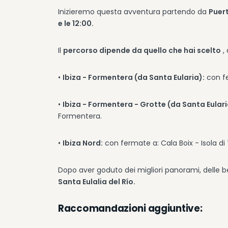
Inizieremo questa avventura partendo da
Puert
e le 12:00.
Il
percorso dipende da quello che hai scelto
,
•
Ibiza - Formentera (da Santa Eularia):
con fe
•
Ibiza - Formentera - Grotte (da Santa Eular
Formentera.
•
Ibiza Nord:
con fermate a: Cala Boix - Isola d
Dopo aver goduto dei migliori panorami, delle be
Santa Eulalia del Río.
Raccomandazioni aggiuntive: