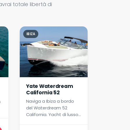
ai totale libertà di
IBIZA
IBIZA
Yate Waterdream
Yacht Par
California 52
Planazo
Naviga a Ibiza a bordo
Goditi Ibiz
n
del Waterdream 52
dell'esclusi
California. Yacht di lusso,
Uno yacht 
design moderno,
veloce e co
capitano ed equipaggio
con capitan