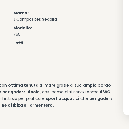
Marca:
J Composites Seabird
Modello:
755
Letti:
1
con
ottima tenuta di mare
grazie al suo
ampio bordo
per godersi il sole,
così come altri servizi come
il WC
rfetti sia per praticare
sport acquatici
che
per godersi
ine di Ibiza e Formentera.