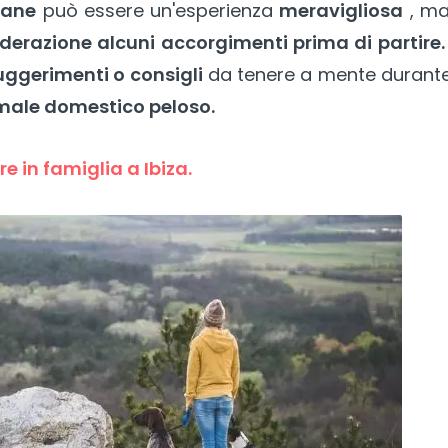
cane
può essere un'esperienza
meravigliosa
, ma
erazione alcuni accorgimenti prima di partire.
uggerimenti o consigli
da tenere a mente durant
nimale domestico peloso.
e in famiglia a Ibiza.