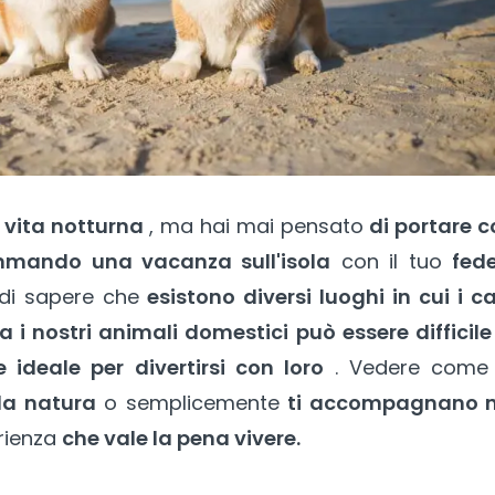
 vita notturna
, ma hai mai pensato
di portare 
mando una vacanza sull'isola
con il tuo
fede
e di sapere che
esistono diversi luoghi in cui i c
a i nostri animali domestici può essere difficile
 ideale per divertirsi con loro
. Vedere com
la natura
o semplicemente
ti accompagnano n
rienza
che vale la pena vivere.