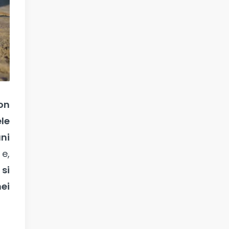
con
le
ani
e,
e
si
ei