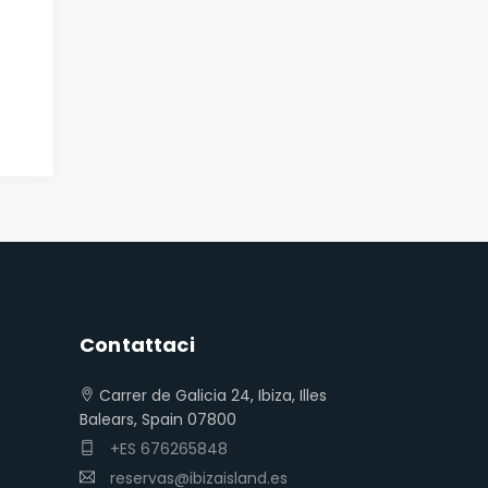
Contattaci
Carrer de Galicia 24, Ibiza, Illes
Balears, Spain 07800
+ES 676265848
reservas@ibizaisland.es