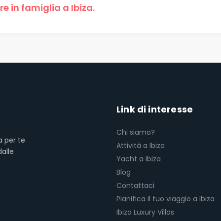
e in famiglia a Ibiza.
Link di interesse
Chi siamo?
a per te
Attività a Ibiza
dalle
Yacht a Ibiza
Blog
Contattaci
Pianifica il tuo viaggio a Ibiza
Ibiza Luxury Villas