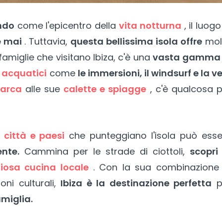
ondo
come l'epicentro della
vita notturna
, il luogo
e mai
. Tuttavia,
questa bellissima isola offre
mol
 famiglie che visitano Ibiza, c'è una
vasta gamma 
 acquatici
come
le immersioni, il windsurf e la v
barca
alle sue
calette e spiagge
, c'è qualcosa p
 città e paesi
che punteggiano l'isola può esse
ente.
Cammina per le strade di ciottoli,
scopri
ziosa cucina locale
. Con la sua combinazione 
oni culturali,
Ibiza è la destinazione perfetta
p
miglia.