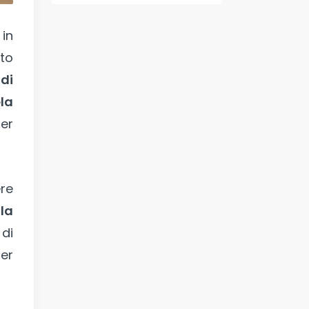
 in
to
di
ela
er
re
 la
di
er