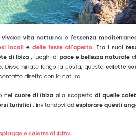
a
vivace vita notturna
e
l'essenza mediterrane
si locali
e
delle feste all'aperto.
Tra i suoi
tes
te di Ibiza
, luoghi di
pace e bellezza naturale
c
o.
Disseminate lungo la costa, queste
calette so
contatto diretto con la natura.
o nel
cuore di Ibiza
alla scoperta
di quelle cale
rsi turistici
, invitandovi ad
esplorare questi ang
 spiagge e calette di Ibiza.