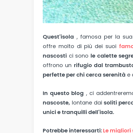
Quest'isola
, famosa per la su
offre molto di più dei suoi
famo
nascosti
ci sono
le calette segre
offrono un
rifugio dal trambust
perfette per chi cerca serenità
e 
In questo blog
, ci addentrerem
nascoste,
lontane dai
soliti perco
unici e tranquilli dell'isola.
Potrebbe interessarti:
Le migliori