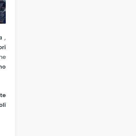
a
,
ori
he
no
tte
oli