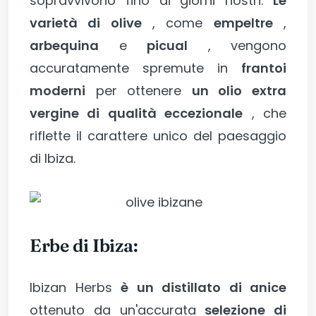
sopravvivono fino ai giorni nostri.
Le
varietà di olive
, come
empeltre
,
arbequina
e
picual
, vengono
accuratamente spremute in
frantoi
moderni
per ottenere
un olio extra
vergine di qualità eccezionale
, che
riflette il carattere unico del paesaggio
di Ibiza.
Erbe di Ibiza:
Ibizan Herbs
è un distillato di anice
ottenuto da un'accurata
selezione di