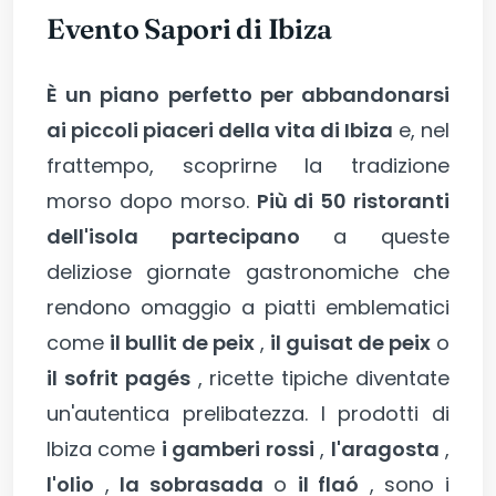
Evento Sapori di Ibiza
È un piano perfetto per abbandonarsi
ai piccoli piaceri della vita di Ibiza
e, nel
frattempo, scoprirne la tradizione
morso dopo morso.
Più di 50 ristoranti
dell'isola partecipano
a queste
deliziose giornate gastronomiche che
rendono omaggio a piatti emblematici
come
il bullit de peix
,
il guisat de peix
o
il sofrit pagés
, ricette tipiche diventate
un'autentica prelibatezza. I prodotti di
Ibiza come
i gamberi rossi
,
l'aragosta
,
l'olio
,
la sobrasada
o
il flaó
, sono i