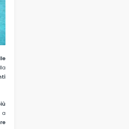
lle
lla
ti
iù
o a
re