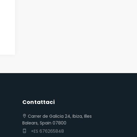
Contattaci
Carrer de Galicia 24, Ibiza, Illes
Balears, Spain 07800
+ES 676265848