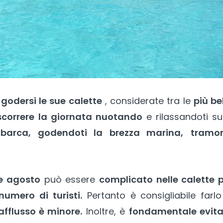
 godersi le sue calette
, considerate tra le
più be
scorrere la giornata nuotando
e rilassandoti su
 barca, godendoti la brezza marina,
tramon
 e agosto
può essere
complicato nelle calette p
numero di turisti.
Pertanto è consigliabile farl
afflusso è minore.
Inoltre, è
fondamentale evita