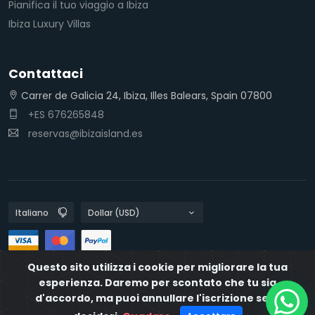
Pianifica il tuo viaggio a Ibiza
Ibiza Luxury Villas
Contattaci
Carrer de Galicia 24, Ibiza, Illes Balears, Spain 07800
+ES 676265848
reservas@ibizaisland.es
Questo sito utilizza i cookie per migliorare la tua
Politiche sulla privacy
Politiche sui cookie
IbizaIsland
esperienza. Daremo per scontato che tu sia
d'accordo, ma puoi annullare l'iscrizione se lo
Desarrollado por
Destia