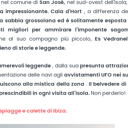
i, nel comune di
San José,
nel sud-ovest dell'isola
a impressionante.
Cala d'Hort
, a differenza de
a sabbia grossolana ed è solitamente esposta 
sti migliori per ammirare l'imponente sago
me al suo compagno più piccolo,
Es Vedranel
no di storie e leggende.
numerevoli leggende
, dalla sua
presunta attrazio
entazione delle navi agli
avvistamenti UFO nei su
uiscono alla mistica della zona
.
Il belvedere di
rescindibili in ogni visita all'isola.
Non perderlo!
 spiagge e calette di Ibiza.