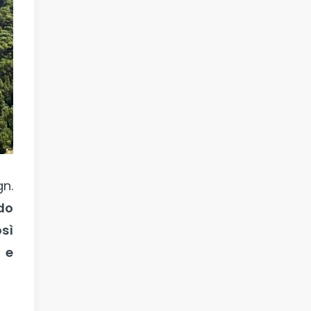
gn.
do
sì
 e