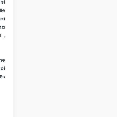
,
si
lle
ai
ma
l
,
ne
oi
 Es