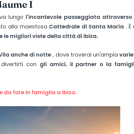
 Jaume I
ova lungo
l'incantevole passeggiata attraverso 
to alla maestosa
Cattedrale di Santa María
. È
e le migliori viste della città di Ibiza.
Vila anche di notte
, dove troverai un'ampia
varie
ivertirti con
gli amici, il partner o la famigl
 da fare in famiglia a Ibiza.