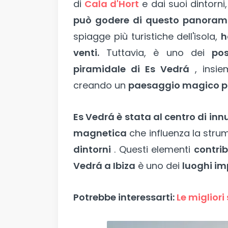
di
Cala d'Hort
e dai suoi dintorn
può godere di questo panoram
spiagge più turistiche dell'isola,
h
venti.
Tuttavia, è uno dei
po
piramidale di Es Vedrá
, insie
creando un
paesaggio magico pie
Es Vedrá è stata al centro di in
magnetica
che influenza la strum
dintorni
. Questi elementi
contrib
Vedrá a Ibiza
è uno dei
luoghi imp
Potrebbe interessarti:
Le migliori