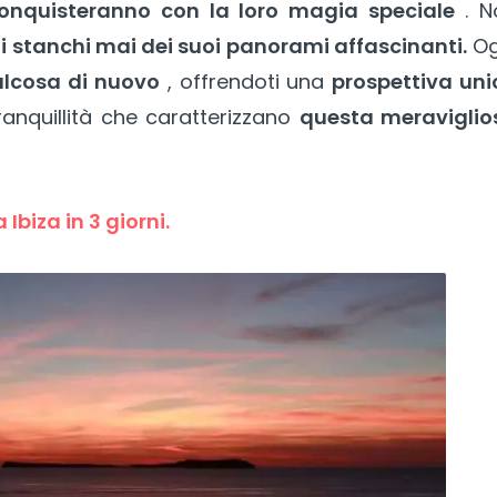
 conquisteranno con la loro magia speciale
. N
i stanchi mai dei suoi panorami affascinanti.
Og
alcosa di nuovo
, offrendoti una
prospettiva uni
ranquillità che caratterizzano
questa meraviglio
 Ibiza in 3 giorni.