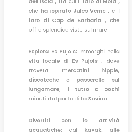
dell'isola
, tra cui il
faro di Mola
,
che
ha ispirato Jules Verne
, e il
faro di Cap de Barbaria
, che
offre splendide viste sul mare.
Esplora Es Pujols:
immergiti nella
vita locale di Es Pujols
, dove
troverai
mercatini hippie,
discoteche e passerelle sul
lungomare, il tutto a pochi
minuti dal porto di La Savina.
Divertiti con le attività
acquatiche:
dal
kayak, alle