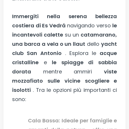
Immergiti nella serena bellezza
costiera di Es Vedrá
navigando verso
le
incantevoli calette
su un
catamarano,
una barca a vela o un llaut
dello
yacht
club San Antonio
. Esplora le
acque
cristalline
e
le spiagge di sabbia
dorata
mentre ammiri
viste
mozzafiato sulle
vicine scogliere e
isolotti
. Tra le opzioni più importanti ci
sono:
Cala Bassa:
Ideale per famiglie e