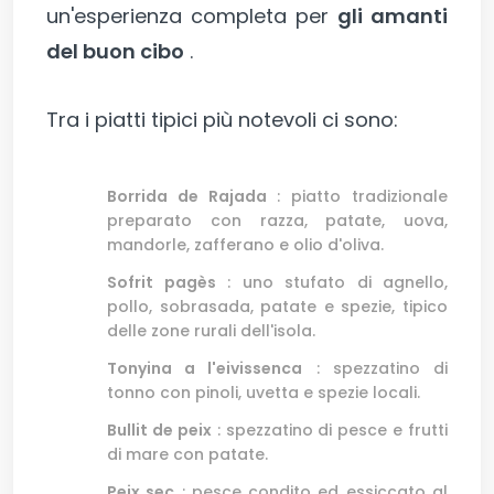
un'esperienza completa per
gli amanti
del buon cibo
.
Tra i piatti tipici più notevoli ci sono:
Borrida de Rajada
: piatto tradizionale
preparato con razza, patate, uova,
mandorle, zafferano e olio d'oliva.
Sofrit pagès
: uno stufato di agnello,
pollo, sobrasada, patate e spezie, tipico
delle zone rurali dell'isola.
Tonyina a l'eivissenca
: spezzatino di
tonno con pinoli, uvetta e spezie locali.
Bullit de peix
: spezzatino di pesce e frutti
di mare con patate.
Peix sec
: pesce condito ed essiccato al