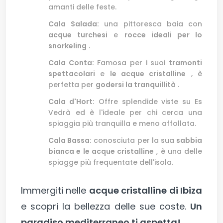
amanti delle feste.
Cala
Salada:
una pittoresca baia con
acque turchesi
e
rocce ideali per lo
snorkeling
.
Cala Conta:
Famosa per i suoi
tramonti
spettacolari
e
le acque cristalline
, è
perfetta per
godersi la tranquillità
.
Cala d'Hort:
Offre splendide viste su Es
Vedrà ed è l'ideale per chi cerca una
spiaggia più tranquilla e meno affollata.
Cala Bassa:
conosciuta per la sua
sabbia
bianca e le acque cristalline
, è una delle
spiagge più frequentate dell'isola.
Immergiti nelle
acque cristalline di Ibiza
e scopri la bellezza delle sue coste.
Un
paradiso mediterraneo ti aspetta!