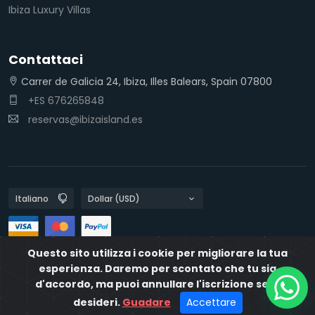
Ibiza Luxury Villas
Contattaci
Carrer de Galicia 24, Ibiza, Illes Balears, Spain 07800
+ES 676265848
reservas@ibizaisland.es
Questo sito utilizza i cookie per migliorare la tua
Politiche sulla privacy
Politiche sui cookie
IbizaIsland
esperienza. Daremo per scontato che tu sia
d'accordo, ma puoi annullare l'iscrizione se lo
Desarrollado por
Destia
desideri.
Guadare
Accettare