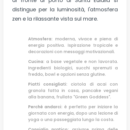
di fronte al porto di Santa Eulalia si
distingue per la luminosità, l'atmosfera
zen e la rilassante vista sul mare.
Atmosfera:
moderna, vivace e piena di
energia positiva. Ispirazione tropicale e
decorazioni con messaggi motivazionali.
Cucina:
a base vegetale e non lavorata.
Ingredienti biologici, succhi spremuti a
freddo, bowl e opzioni senza glutine.
Piatti consigliati:
ciotola di acai con
granola fatta in casa, pancake vegani
alla banana, frullato "Green Goddess".
Perché andarci:
è perfetto per iniziare la
giornata con energia, dopo una lezione di
yoga o una passeggiata lungo la costa.
Consiglio pratico:
arrivare prima delle