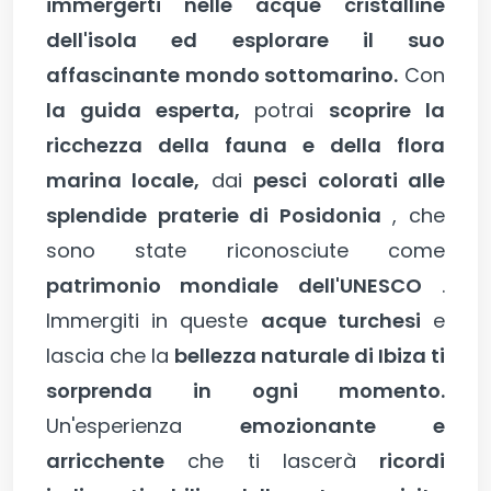
immergerti nelle acque cristalline
dell'isola ed esplorare il suo
affascinante mondo sottomarino.
Con
la guida esperta,
potrai
scoprire la
ricchezza della fauna e della flora
marina locale,
dai
pesci colorati alle
splendide praterie di Posidonia
, che
sono state riconosciute come
patrimonio mondiale dell'UNESCO
.
Immergiti in queste
acque turchesi
e
lascia che la
bellezza naturale di Ibiza ti
sorprenda in ogni momento.
Un'esperienza
emozionante e
arricchente
che ti lascerà
ricordi