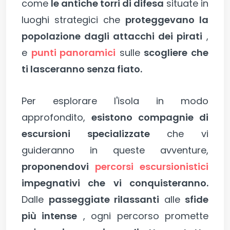
come
le antiche torri di difesa
situate in
luoghi strategici che
proteggevano la
popolazione dagli attacchi dei pirati
,
e
punti panoramici
sulle
scogliere che
ti lasceranno senza fiato.
Per esplorare l'isola in modo
approfondito,
esistono compagnie di
escursioni specializzate
che vi
guideranno in queste avventure,
proponendovi
percorsi escursionistici
impegnativi che vi conquisteranno.
Dalle
passeggiate rilassanti
alle
sfide
più intense
, ogni percorso promette