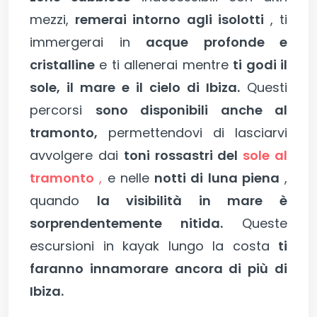
mezzi,
remerai intorno agli isolotti
, ti
immergerai in
acque profonde e
cristalline
e ti allenerai mentre
ti godi il
sole, il mare e il cielo di Ibiza.
Questi
percorsi
sono disponibili anche al
tramonto,
permettendovi di lasciarvi
avvolgere dai
toni rossastri del
sole al
tramonto
,
e nelle
notti di luna piena
,
quando
la visibilità in mare è
sorprendentemente nitida.
Queste
escursioni in kayak lungo la costa
ti
faranno innamorare ancora di più di
Ibiza.