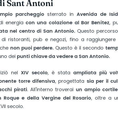
 di Sant Antoni
ampio parcheggio
sterrato in
Avenida de Isid
 di energia
con una colazione al Bar Benítez
, p
ta nel centro di San Antonio.
Questo percorso 
 di ristoranti, pub e negozi, fino a raggiunger
 che
non puoi perdere.
Questo è il secondo
temp
uno dei
punti chiave da vedere a San Antonio.
niziò nel
XIV secolo
, è stata
ampliata più vol
nente torre difensiva
, progettata
sia per il cu
cchi pirati
. All'interno troverai
un ampio cortile
an Roque e della Vergine del Rosario
, oltre a 
VII secolo.