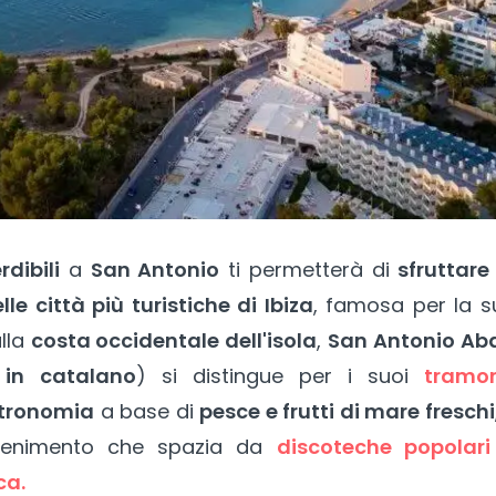
dibili
a
San Antonio
ti permetterà di
sfruttare
e città più turistiche di Ibiza
, famosa per la s
ulla
costa occidentale dell'isola
,
San Antonio Ab
in catalano
) si distingue per i suoi
tramon
stronomia
a base di
pesce e frutti di mare freschi
attenimento che spazia da
discoteche popolari
ca.