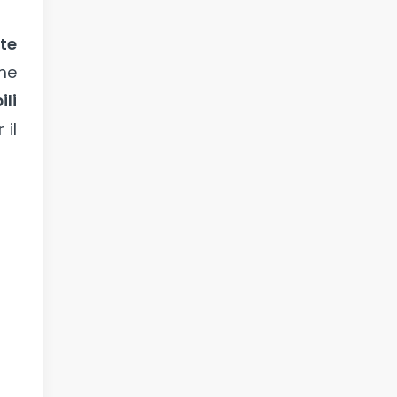
ste
me
ili
 il