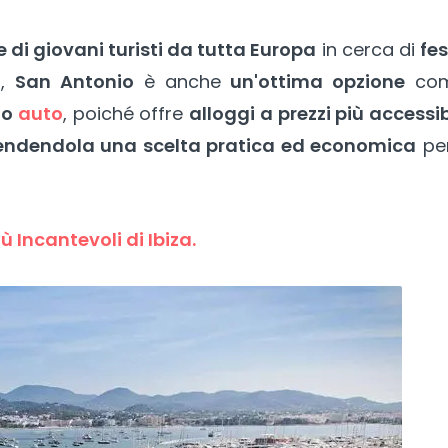
ie di giovani turisti da tutta Europa
in cerca di
fe
a,
San Antonio
è anche
un'ottima opzione
co
o
auto
, poiché offre
alloggi a prezzi più accessib
endendola una scelta pratica ed economica
per
iù Incantevoli di Ibiza.