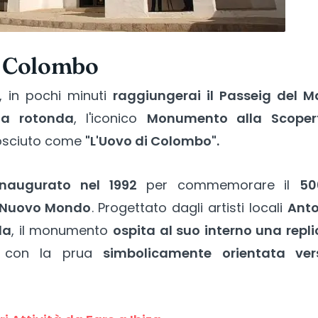
di Colombo
, in pochi minuti
raggiungerai il Passeig del M
na rotonda
, l'iconico
Monumento alla Scoper
osciuto come
"L'Uovo di Colombo".
naugurato nel 1992
per commemorare il
50
l Nuovo Mondo
. Progettato dagli artisti locali
Anto
da
, il monumento
ospita al suo interno una repl
 con la prua
simbolicamente orientata ver