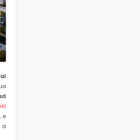
 al
ua
ad
ti
, e
a