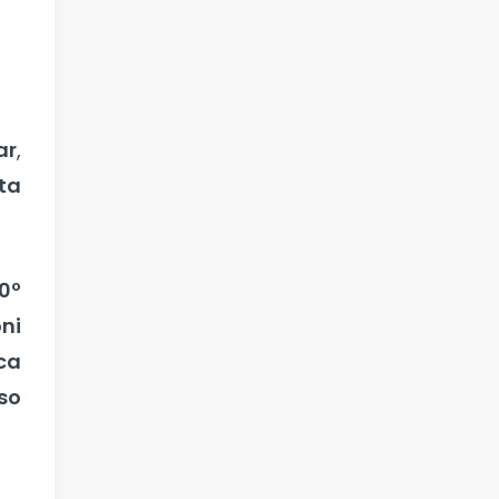
ar
,
ta
0º
ni
ica
so