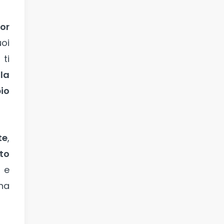
or
uoi
ti
e
la
io
te
,
lto
e
una