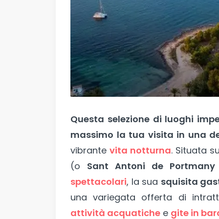
Questa selezione di luoghi imper
massimo la tua visita in una dell
vibrante
vita notturna
. Situata s
(o
Sant Antoni de Portmany 
spettacolari
, la sua
squisita ga
una variegata offerta di intr
attività acquatiche
e
gite in bar