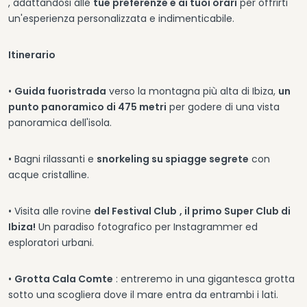
, adattandosi alle
tue preferenze e ai tuoi orari
per offrirti
un'esperienza personalizzata e indimenticabile.
Itinerario
•
Guida fuoristrada
verso la montagna più alta di Ibiza,
un
punto panoramico di 475 metri
per godere di una vista
panoramica dell'isola.
• Bagni rilassanti e
snorkeling su spiagge segrete
con
acque cristalline.
• Visita alle rovine
del Festival Club
, il primo Super Club di
Ibiza!
Un paradiso fotografico per Instagrammer ed
esploratori urbani.
•
Grotta Cala Comte
: entreremo in una gigantesca grotta
sotto una scogliera dove il mare entra da entrambi i lati.