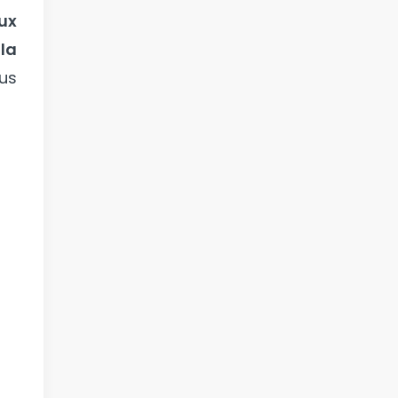
eux
la
us