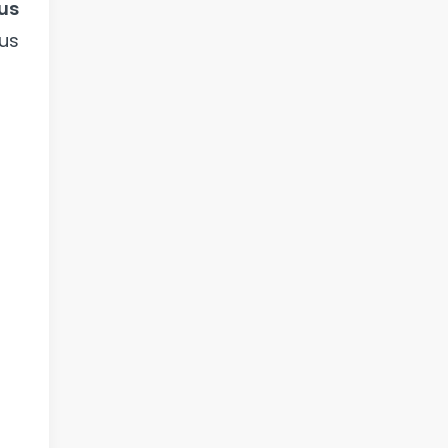
us
us