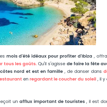
les
mois d'été idéaux pour profiter d'Ibiza
, offr
r tous les goûts.
Qu'il s'agisse
de faire la fête a
s
côtes nord et est en famille
, de danser dans
d
restaurant
en
regardant le coucher du soleil
, il y
 reçoit un
afflux important de touristes
, il est d