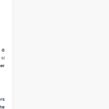
 à
 si
er
ors
ite