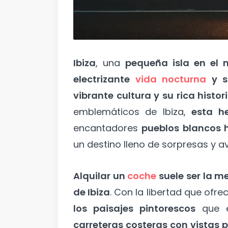
Ibiza
, una
pequeña isla en el 
electrizante
vida nocturna
y 
vibrante cultura y su rica histor
emblemáticos de Ibiza,
esta h
encantadores
pueblos blancos 
un destino lleno de sorpresas y a
Alquilar un
coche
suele ser la m
de Ibiza
. Con la libertad que ofre
los paisajes pintorescos
que es
carreteras costeras con vistas 