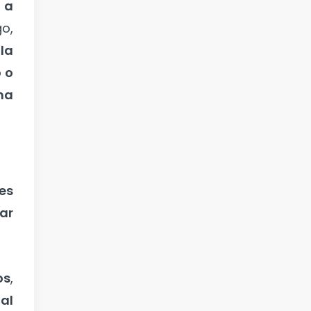
 a
go,
la
 o
ima
es
ar
os
,
nal