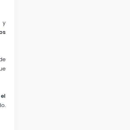
r
y
os
de
que
el
lo.