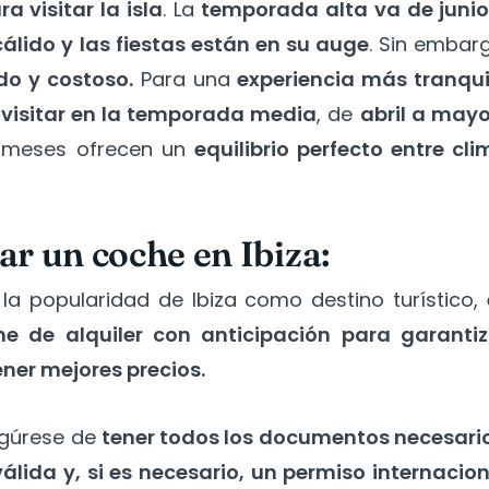
a visitar la isla
. La
temporada alta va de junio
cálido y las fiestas están en su auge
. Sin embar
do y costoso.
Para una
experiencia más tranqui
a
visitar en la temporada media
, de
abril a mayo
 meses ofrecen un
equilibrio perfecto entre cl
ar un coche en Ibiza:
la popularidad de Ibiza como destino turístico,
e de alquiler con anticipación para garantiz
ner mejores precios.
gúrese de
tener todos los documentos necesari
álida y, si es necesario, un permiso internacio