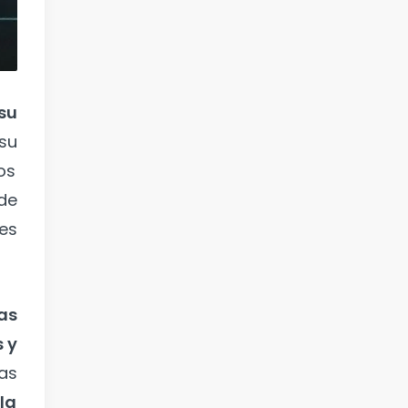
su
su
os
de
 es
as
s y
as
la