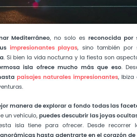
mar Mediterráneo
, no solo es
reconocida por 
sus
impresionantes playas
, sino también por 
ia
. Si bien la vida nocturna y la fiesta son aspect
ermosa isla ofrece mucho más que eso
. Des
hasta
paisajes naturales impresionantes
, Ibiza
venturas.
ejor manera de explorar a fondo todas las facet
ce un vehículo,
puedes descubrir las joyas oculta
ta isla tiene para ofrecer. Desde recorrer l
panorámicas hasta adentrarte en el corazón de 