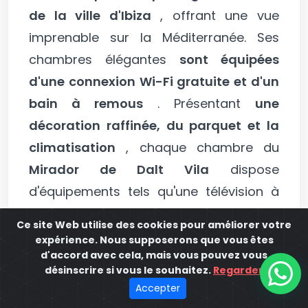
de la ville d'Ibiza
, offrant une vue
imprenable sur la Méditerranée. Ses
chambres élégantes
sont équipées
d'une connexion Wi-Fi gratuite et d'un
bain à remous
. Présentant
une
décoration raffinée, du parquet et la
climatisation
, chaque chambre du
Mirador de Dalt Vila
dispose
d'équipements tels qu'une télévision à
écran plasma avec chaînes satellite et
Ce site Web utilise des cookies pour améliorer votre
une salle de bains complète avec
expérience. Nous supposerons que vous êtes
d'accord avec cela, mais vous pouvez vous
peignoir et articles de toilette Bulgari.
désinscrire si vous le souhaitez.
Regarder
L'hôtel propose un petit-déjeuner
Accepter
jusqu'à midi et un service d'étage.