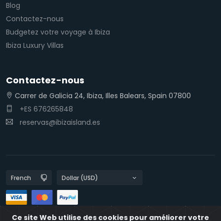
Blog
Contactez-nous
Budgetez votre voyage à Ibiza
Ibiza Luxury Villas
Contactez-nous
Carrer de Galicia 24, Ibiza, Illes Balears, Spain 07800
+ES 676265848
reservas@ibizaisland.es
Ce site Web utilise des cookies pour améliorer votre
Les politiques de confidentialité