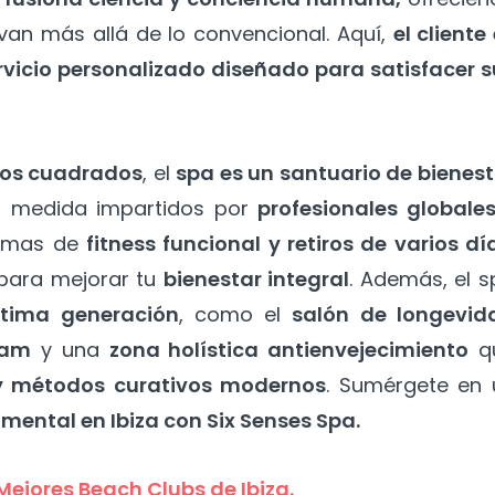
van más allá de lo convencional. Aquí,
el cliente
rvicio personalizado diseñado para satisfacer s
ros cuadrados
, el
spa es un santuario de bienest
a medida impartidos por
profesionales globales
amas de
fitness funcional y retiros de varios dí
 para mejorar tu
bienestar integral
. Además, el 
ltima generación
, como el
salón de longevid
mam
y una
zona holística antienvejecimiento
q
l y métodos curativos modernos
. Sumérgete en 
o mental en Ibiza con Six Senses Spa.
Mejores Beach Clubs de Ibiza.