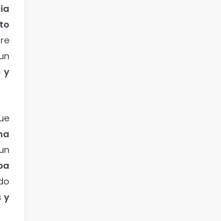
ia
to
ire
un
 y
ue
na
un
pa
do
 y