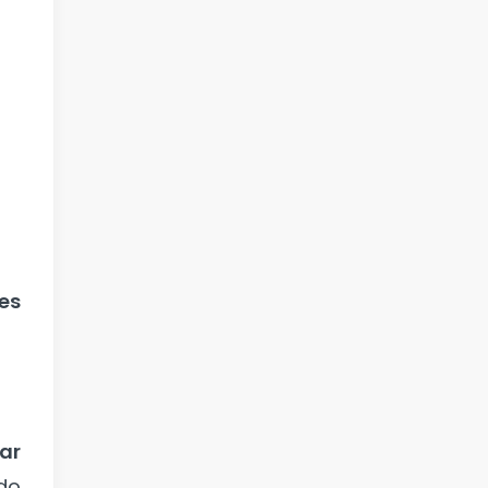
es
ar
do