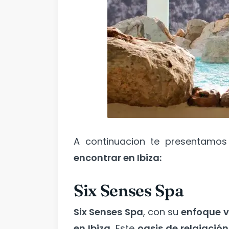
A continuacion te presentamo
encontrar en Ibiza:
Six Senses Spa
Six Senses Spa
, con su
enfoque 
en Ibiza.
Este
oasis de relajació