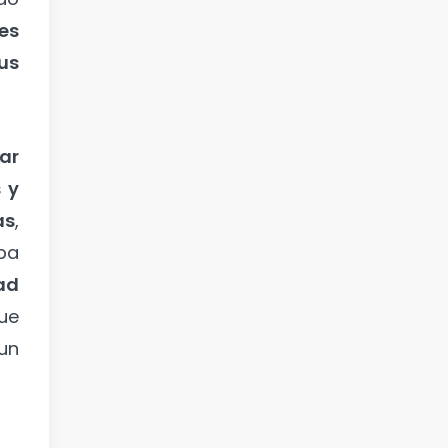
 es
us
ar
 y
as
,
spa
ad
ue
un