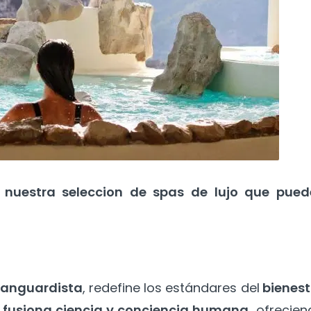
s
nuestra seleccion de spas de lujo que pued
vanguardista
, redefine los estándares del
bienest
n fusiona ciencia y conciencia humana,
ofrecien