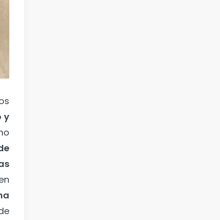
os
 y
tmo
de
as
en
na
de