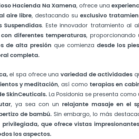
gioso Hacienda Na Xamena
, ofrece una
experienc
l aire libre
, destacando su
exclusivo tratamien
s Suspendidas
. Este innovador tratamiento al a
s con diferentes temperaturas
, proporcionando 
s de alta presión
que comienza
desde los pies
ral completa.
ca,
el spa ofrece una
variedad de actividades
q
ientos y meditación
, así como
terapias en cabi
de SkinCeuticals.
La Posidonia se presenta como 
utar
, ya sea con un
relajante masaje en el s
cobertizo de bambú.
Sin embargo, lo más destaca
 privilegiada, que ofrece vistas impresionantes
odos los aspectos.