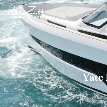
Inicio
A
Yate