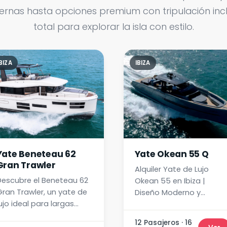
as hasta opciones premium con tripulación inclu
total para explorar la isla con estilo.
BIZA
IBIZA
Yate Beneteau 62
Yate Okean 55 Q
Gran Trawler
Alquiler Yate de Lujo
Descubre el Beneteau 62
Okean 55 en Ibiza |
Gran Trawler, un yate de
Diseño Moderno y
ujo ideal para largas
Confort
ravesías. Confort,
12 Pasajeros · 16
elegancia y