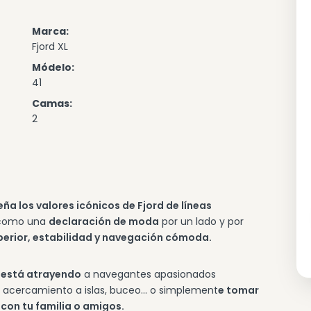
Marca:
Fjord XL
Módelo:
41
Camas:
2
ña los valores icónicos de Fjord de líneas
a como una
declaración de moda
por un lado y por
perior, estabilidad y navegación cómoda.
 está atrayendo
a navegantes apasionados
: acercamiento a islas, buceo... o simplement
e tomar
 con tu familia o amigos.