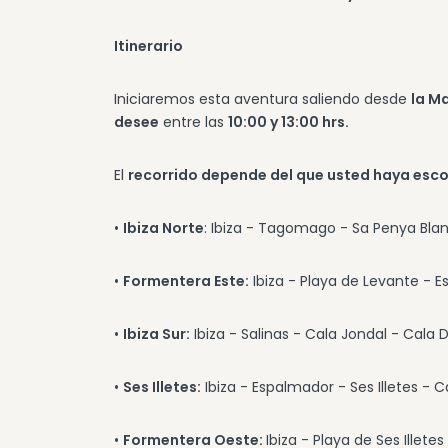
Itinerario
Iniciaremos esta aventura saliendo desde
la M
desee
entre las
10:00 y 13:00 hrs.
El
recorrido depende del que usted haya esc
•
Ibiza Norte
: Ibiza - Tagomago - Sa Penya Blan
•
Formentera Este:
Ibiza - Playa de Levante - Es 
•
Ibiza Sur:
Ibiza - Salinas - Cala Jondal - Cala D
•
Ses Illetes:
Ibiza - Espalmador - Ses Illetes - C
•
Formentera Oeste:
Ibiza - Playa de Ses Illete