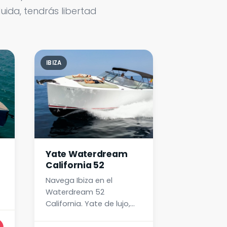
ida, tendrás libertad
IBIZA
IBIZA
Yate Waterdream
Yate Pard
California 52
Planazo
Navega Ibiza en el
Disfruta Ibi
Waterdream 52
exclusivo P
California. Yate de lujo,
elegante, r
diseño moderno, capitán
cómodo co
y marinera incluidos.
incluido. ¡R