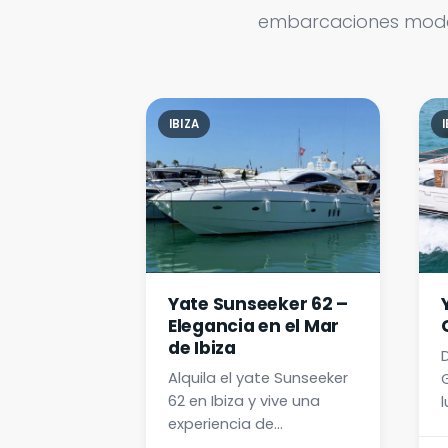
embarcaciones modern
IBIZA
I
Yate Sunseeker 62 –
Elegancia en el Mar
de Ibiza
Alquila el yate Sunseeker
62 en Ibiza y vive una
l
experiencia de
t
navegación premium.