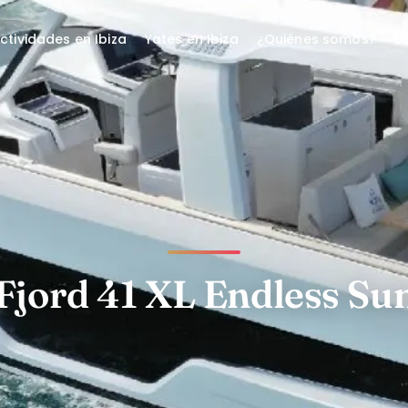
ctividades en Ibiza
Yates en Ibiza
¿Quiénes somos?
B
 Fjord 41 XL Endless S