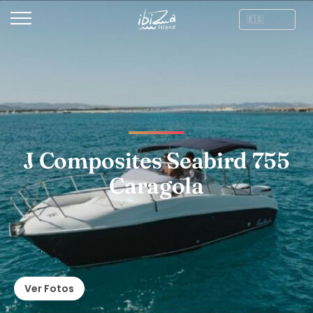
J Composites Seabird 755
Caragola
Ver Fotos