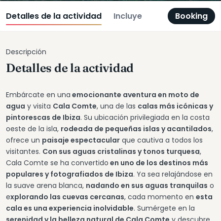
Detalles de la actividad
Incluye
Booking
Descripción
Detalles de la actividad
Embárcate en una
emocionante aventura en moto de
agua
y visita
Cala Comte
, una de las
calas más icónicas y
pintorescas de Ibiza
. Su ubicación privilegiada en la costa
oeste de la isla,
rodeada de pequeñas islas y acantilados
,
ofrece un
paisaje espectacular
que cautiva a todos los
visitantes.
Con sus aguas cristalinas y tonos turquesa
,
Cala Comte se ha convertido
en uno de los destinos más
populares y fotografiados de Ibiza
. Ya sea relajándose en
la suave arena blanca,
nadando en sus aguas tranquilas
o
e
xplorando las cuevas cercanas
, cada momento en
esta
cala es una experiencia inolvidable
. Sumérgete en la
serenidad y la belleza natural de Cala Comte
y descubre