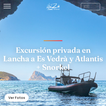
Excursión privada en
Lancha a Es Vedrà y Atlantis
+ Snorkel
Ver Fotos