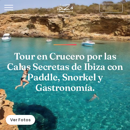
Tour en Crucero por las
Calas Secretas de Ibiza con
Paddle, Snorkel y
Gastronomía.
Ver Fotos