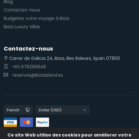
Blog
Contactez-nous
Budgetez votre voyage à Ibiza
Ibiza Luxury Villas
Contactez-nous
Carrer de Galicia 24, Ibiza, Illes Balears, Spain 07800
+ES 676265848
reservas@ibizaisland.es
Ce site Web utilise des cookies pour améliorer votre
Les politiques de confidentialité