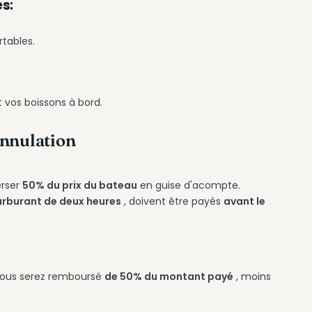
s:
tables.
 vos boissons à bord.
annulation
erser
50% du prix du bateau
en guise d'acompte.
arburant de deux heures
, doivent être payés
avant le
vous serez remboursé
de 50% du montant payé
, moins