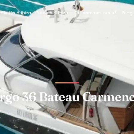
ctivités à Ibiza
Yachts à Ibiza
Qui sommes nous?
Blog
rgo 36 Bateau Carmenc