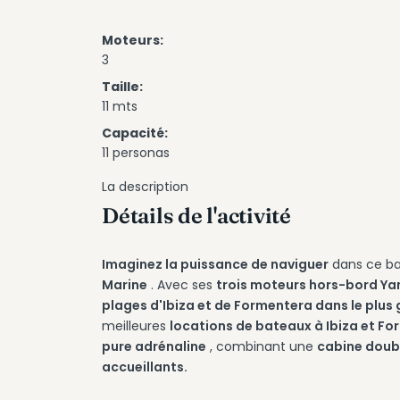
Moteurs:
3
Taille:
11 mts
Capacité:
11 personas
La description
Détails de l'activité
Imaginez la puissance de naviguer
dans ce ba
Marine
. Avec ses
trois moteurs hors-bord Y
plages d'Ibiza et de Formentera dans le plus 
meilleures
locations de bateaux à Ibiza et F
pure adrénaline
, combinant une
cabine doubl
accueillants.