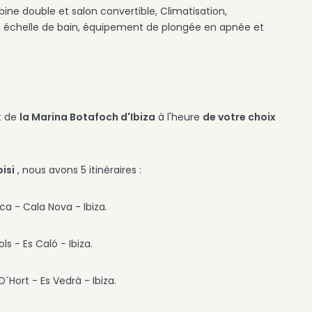
ine double et salon convertible, Climatisation,
rs, échelle de bain, équipement de plongée en apnée et
t de
la Marina Botafoch d'Ibiza
à l'heure
de votre choix
isi
, nous avons 5 itinéraires :
a - Cala Nova - Ibiza.
ls - Es Caló - Ibiza.
D´Hort - Es Vedrà - Ibiza.