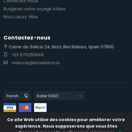
Contactez-nous
Budgetez votre voyage à Ibiza
Ibiza Luxury Villas
Contactez-nous
Carrer de Galicia 24, Ibiza, Illes Balears, Spain 07800
+ES 676265848
reservas@ibizaisland.es
Ce site Web utilise des cookies pour améliorer votre
Les politiques de confidentialité
expérience. Nous supposerons que vous êtes
Politiques en matière de cookies
IbizaIsland