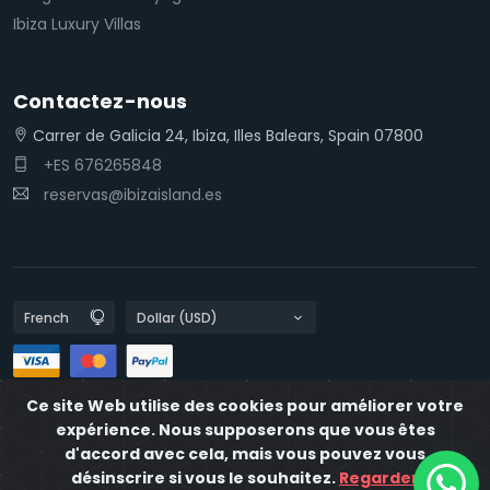
Ibiza Luxury Villas
Contactez-nous
Carrer de Galicia 24, Ibiza, Illes Balears, Spain 07800
+ES 676265848
reservas@ibizaisland.es
Ce site Web utilise des cookies pour améliorer votre
Les politiques de confidentialité
expérience. Nous supposerons que vous êtes
Politiques en matière de cookies
IbizaIsland
d'accord avec cela, mais vous pouvez vous
désinscrire si vous le souhaitez.
Regarder