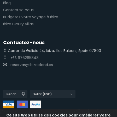
Blog
Contactez-nous
Budgetez votre voyage à Ibiza
Ibiza Luxury Villas
Contactez-nous
Carrer de Galicia 24, Ibiza, Illes Balears, Spain 07800
+ES 676265848
reservas@ibizaisland.es
Ce site Web utilise des cookies pour améliorer votre
Les politiques de confidentialité