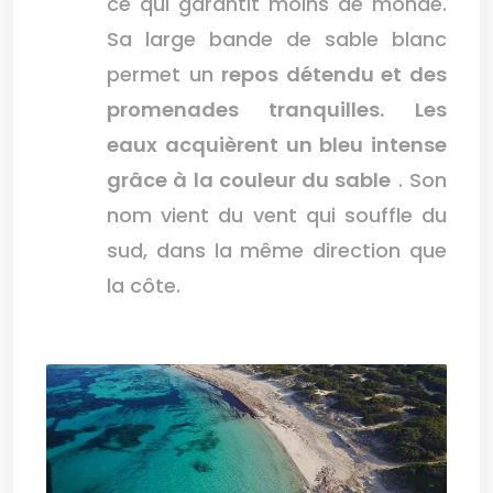
ce qui garantit moins de monde.
Sa large bande de sable blanc
permet un
repos détendu et des
promenades tranquilles.
Les
eaux acquièrent un bleu intense
grâce à la couleur du sable
. Son
nom vient du vent qui souffle du
sud, dans la même direction que
la côte.