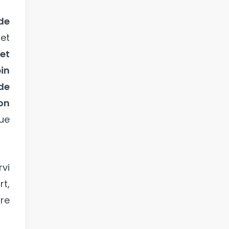
de
et
et
in
de
on
que
vi
rt,
ire