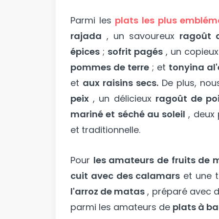
Parmi les
plats les plus emblém
rajada
, un savoureux
ragoût 
épices
;
sofrit pagés
, un copieu
pommes de terre
; et
tonyina al
et
aux raisins secs.
De plus, nou
peix
, un délicieux
ragoût de poi
mariné et séché au soleil
, deux 
et traditionnelle.
Pour
les amateurs de fruits de 
cuit avec des calamars
et une 
l'arroz de matas
, préparé avec d
parmi les amateurs de
plats à bas