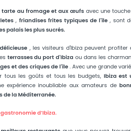
e
tarte au fromage et aux œufs
avec une touche 
lletes
,
friandises frites typiques de l'île
, sont d
les palais les plus sucrés.
délicieuse
, les visiteurs d'Ibiza peuvent profiter
les
terrasses du port d'Ibiza
ou dans les charman
ges et des criques de l'île
. Avec une grande vari
 tous les goûts et tous les budgets,
Ibiza est
e expérience inoubliable aux amateurs de
bon
s de la Méditerranée.
 gastronomie d’Ibiza.
 meilleurs restaurants
que vous pouvez trouver