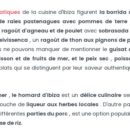
atiques
de la cuisine d'Ibiza figurent
la borrida 
de raies pastenagues avec pommes de terre
x
ragoût d'agneau et de poulet
avec
sobrasada 
'eivissenca
, un
ragoût de thon aux pignons de p
s ne pouvons manquer de mentionner le
guisat 
sson et de fruits de mer, et le peix sec
,
poiss
plats qui se distinguent par leur saveur authenti
mer
,
le homard d'Ibiza
est un
délice culinaire
ser
touche de
liqueur aux herbes locales
. D'autre pa
ifférentes
parties du porc
, est une option popula
e de riz.