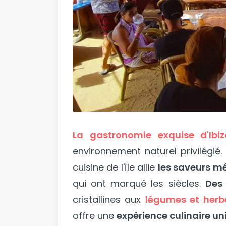
La gastronomie exquise d'Ibiz
environnement naturel privilégié
cuisine de l'île allie
les saveurs m
qui ont marqué les siècles.
Des 
cristallines aux
légumes et herb
offre une
expérience culinaire un