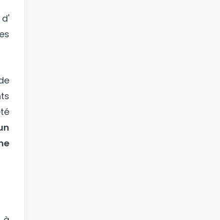
d'
es
 de
ts
été
 un
ne
 à