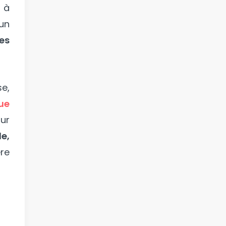
n à
un
es
se,
ue
our
e,
re