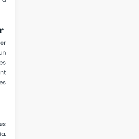
r
mer
un
es
nt
es
es
a.