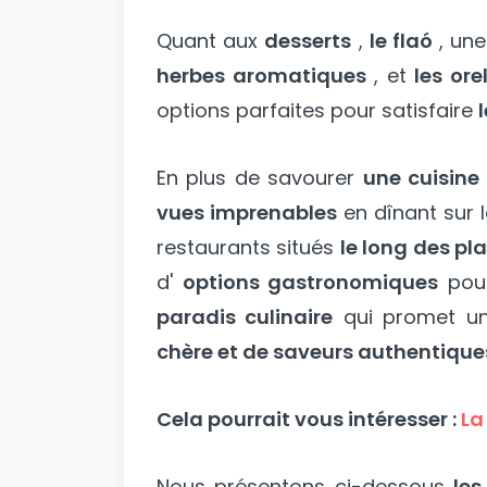
Quant aux
desserts
,
le flaó
, un
herbes aromatiques
, et
les ore
options parfaites pour satisfaire
En plus de savourer
une cuisine 
vues imprenables
en dînant sur 
restaurants situés
le long des pla
d'
options gastronomiques
pour
paradis culinaire
qui promet un
chère et de saveurs authentique
Cela pourrait vous intéresser :
La
Nous présentons ci-dessous
les