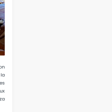
on
 la
res
ux
iza