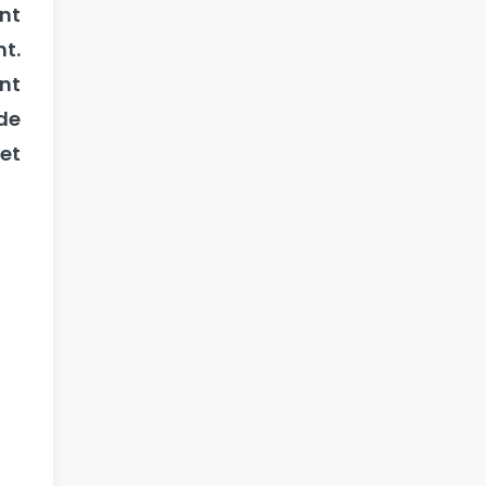
nt
t.
nt
ude
et