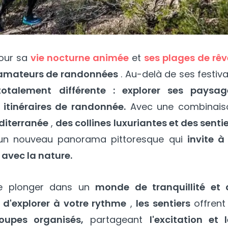
our sa
vie nocturne animée
et
ses plages de rêv
amateurs de randonnées
. Au-delà de ses festiva
totalement différente : explorer ses paysag
 itinéraires de randonnée.
Avec une combinais
diterranée
,
des collines luxuriantes et des senti
 un nouveau panorama pittoresque qui
invite à
avec la nature.
e plonger dans un
monde de tranquillité et 
é d'explorer à votre rythme
,
les sentiers
offrent
oupes organisés,
partageant
l'excitation et 