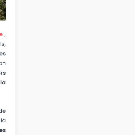
e
,
ls,
es
on
ers
 la
de
 la
les