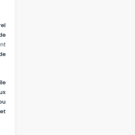
el
de
nt
 de
île
ux
ou
et