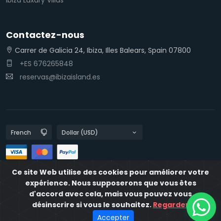
Contactez-nous
Carrer de Galicia 24, Ibiza, Illes Balears, Spain 07800
+ES 676265848
reservas@ibizaisland.es
Ce site Web utilise des cookies pour améliorer votre
Les politiques de confidentialité
expérience. Nous supposerons que vous êtes
Politiques en matière de cookies
IbizaIsland
d'accord avec cela, mais vous pouvez vous
désinscrire si vous le souhaitez.
Regarder
Desarrollado por
Destia
Accepter