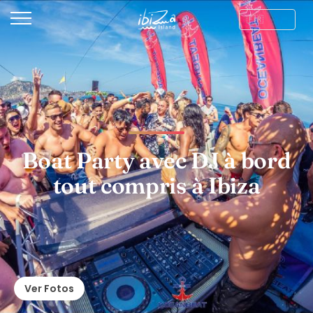
Boat Party avec DJ à bord
tout compris à Ibiza
Ver Fotos